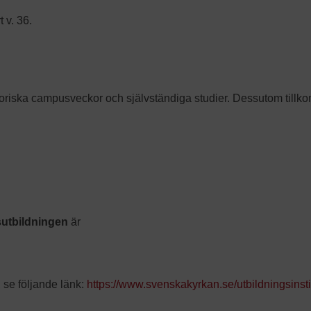
 v. 36.
toriska campusveckor och självständiga studier. Dessutom till
sutbildningen
är
, se följande länk:
https://www.svenskakyrkan.se/utbildningsinst