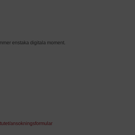
kommer enstaka digitala moment.
itutet/ansokningsformular