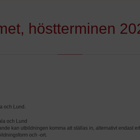
et, höstterminen 20
a och Lund.
ala och Lund
kande kan utbildningen komma att ställas in, alternativt endast 
ildningsform och -ort.